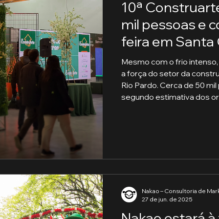
10ª Construart
mil pessoas e 
feira em Santa 
Mesmo com o frio intenso,
a força do setor da constr
Rio Pardo. Cerca de 50 mi
segundo estimativa dos or
como uma das mais releva
feira, conduzida pela Nak
de público. Com um plano 
combinou assessoria de i
Nakao – Consultoria de Mar
27 de jun. de 2025
Nakao estará à 