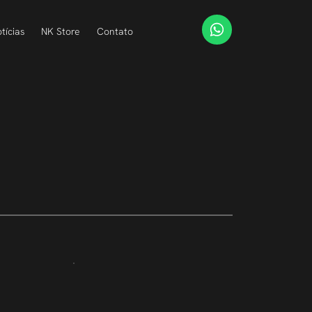
tícias
NK Store
Contato