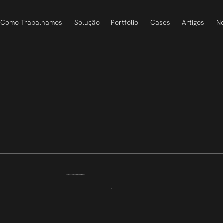
Como Trabalhamos
Solução
Portfólio
Cases
Artigos
No
CLIQUE E AGUARDE CARREGAR