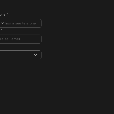
fone
*
*