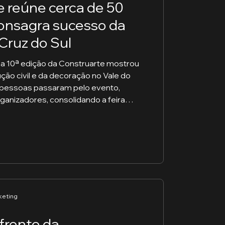
e reúne cerca de 50
consagra sucesso da
Cruz do Sul
 a 10ª edição da Construarte mostrou
ução civil e da decoração no Vale do
l pessoas passaram pelo evento,
ganizadores, consolidando a feira
ntes da região. A comunicação da
ao, teve papel fundamental no sucesso
de divulgação bem estruturado, que
mprensa, produção de conteúdo, estr
keting
frente da