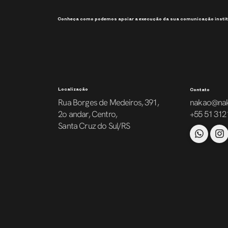
Conheça como podemos apoiar a execução da sua comunicação instit
Localização
Contato
Rua Borges de Medeiros, 391,
nakao@na
2o andar, Centro,
+55 51 312
Santa Cruz do Sul/RS