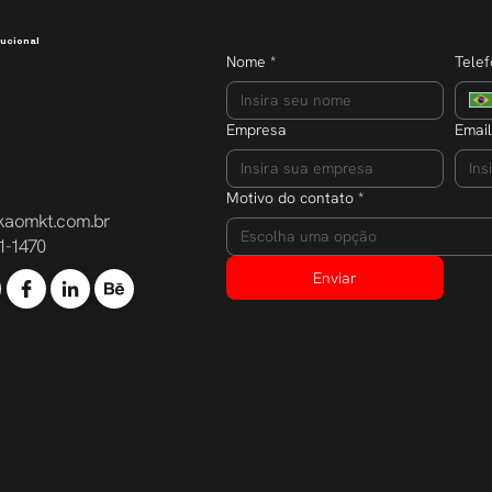
ucional
Nome
*
Tele
Empresa
Email
Motivo do contato
*
kaomkt.com.br
Escolha uma opção
1-1470
Enviar