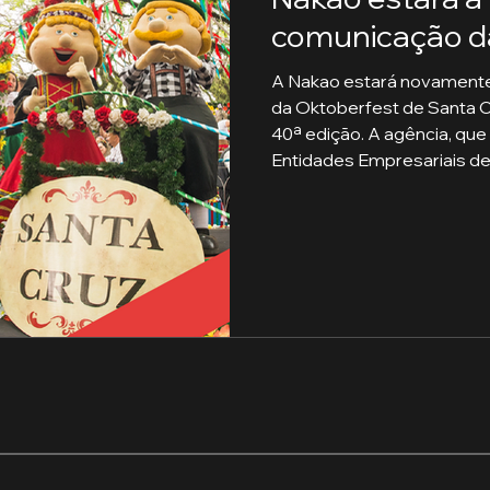
comunicação d
A Nakao estará novamente
da Oktoberfest de Santa C
40ª edição. A agência, qu
Entidades Empresariais de 
2021 — quando assinou a c
durante a pandemia —, ret
da festa com a comunidade 
Nesta edição especial, o d