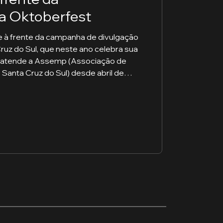
a Oktoberfest
 à frente da campanha de divulgação
ruz do Sul, que neste ano celebra sua
e atende a Assemp (Associação de
Santa Cruz do Sul) desde abril de
omunicação da Oktoberfest Digital
oma a missão de fortalecer a conexão
e com o público do estado inteiro.
esafio ganha ainda mais relevân