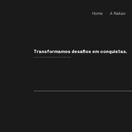
Home
A Nakao
Transformamos desafios em conquistas.
Veja como nossos projetos impactaram positivamente empresas, gerando soluções eficazes que transformaram seus negócios.