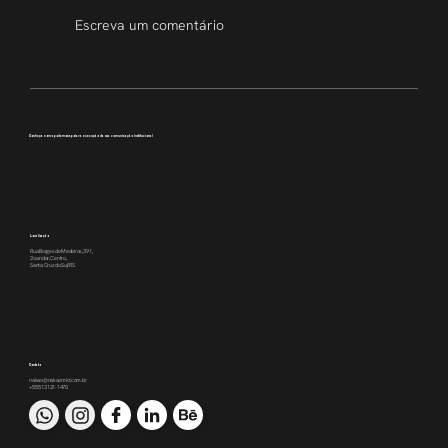
Escreva um comentário
Transparência que inspira
Conheça como podemos apoiar a execução da sua comunicação institucional
Localização
Rua Borges de Medeiros, 391,
2o andar, Centro,
Santa Cruz do Sul/RS
Contato
nakao@nakaomkt.com.br
+55 51 3121-1470