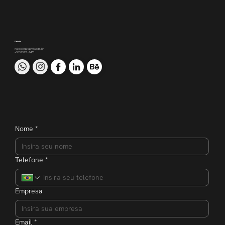
Contato
nakao@nakaomkt.com.br
+55 51 3121-1470
Nome
*
Telefone
*
Empresa
Email
*