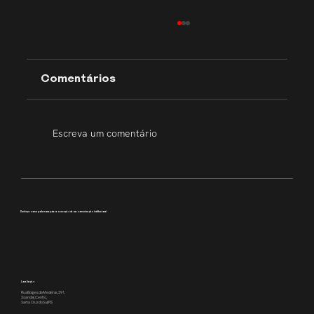
Comentários
Escreva um comentário
Transparência que inspira
Conheça como podemos apoiar a execução da sua comunicação institucional
Localização
Rua Borges de Medeiros, 391,
2o andar, Centro,
Santa Cruz do Sul/RS