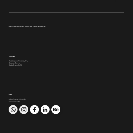
Transparência que inspira
Conheça como podemos apoiar a execução da sua comunicação institucional
Localização
Rua Borges de Medeiros, 391,
2o andar, Centro,
Santa Cruz do Sul/RS
Contato
nakao@nakaomkt.com.br
+55 51 3121-1470