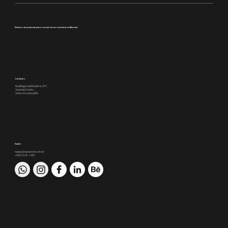
Conheça como podemos apoiar a execução da sua comunicação institucional
Localização
Rua Borges de Medeiros, 391,
2o andar, Centro,
Santa Cruz do Sul/RS
Contato
nakao@nakaomkt.com.br
+55 51 3121-1470