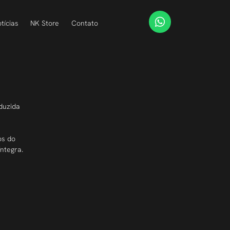
tícias
NK Store
Contato
duzida 
 
os do 
íntegra.