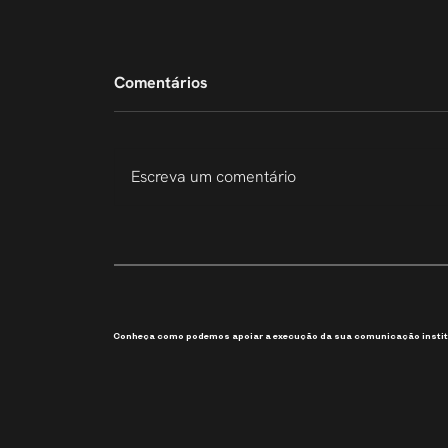
Comentários
Escreva um comentário
207 Slides em 6 Dias
Conheça como podemos apoiar a execução da sua comunicação instit