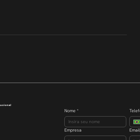
Transparência que inspira
Semana do E
dobra o núm
participante
ucional
Nome
*
Tele
Empresa
Email