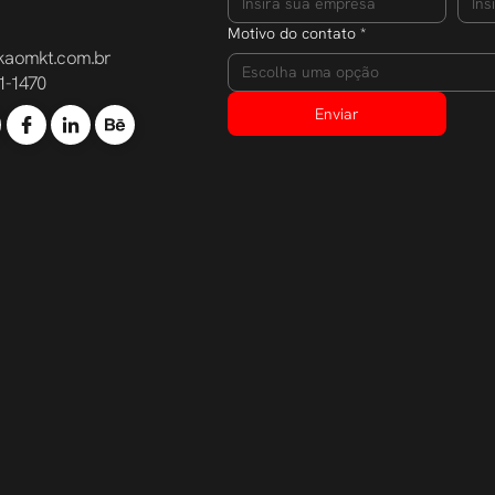
Motivo do contato
*
kaomkt.com.br
Escolha uma opção
1-1470
Enviar