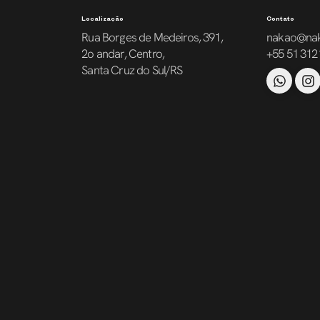
Localização
Contato
Rua Borges de Medeiros, 391,
nakao@na
2o andar, Centro,
+55 51 312
Santa Cruz do Sul/RS