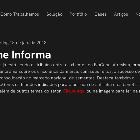
Como Trabalhamos
Solução
Portfólio
Cases
Artigos
No
eting
18 de jan. de 2013
ne Informa
 já está sendo distribuída entre os clientes da BioGene. A revista, pro
anorama sobre os cinco anos da marca, com seus feitos, o sucesso de
 consolidação no mercado nacional de sementes. Destaca também o 
oGene, os híbridos indicados para o período de safrinha e os benefíci
além de outros temas do setor. 
Clique aqui
 ou na imagem para ler na 