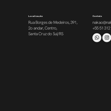
Localização
Contato
Rua Borges de Medeiros, 391,
nakao@na
2o andar, Centro,
+55 51 312
Santa Cruz do Sul/RS