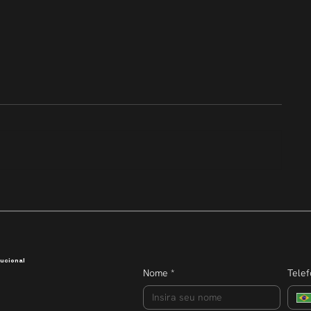
Transparência que inspira
Semana do E
dobra o núm
participante
ucional
Nome
*
Tele