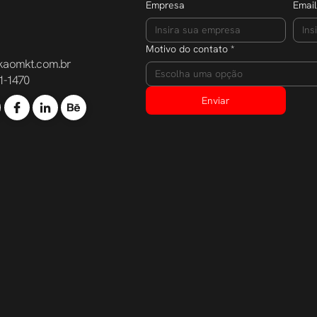
Empresa
Email
Motivo do contato
*
kaomkt.com.br
Escolha uma opção
1-1470
Enviar