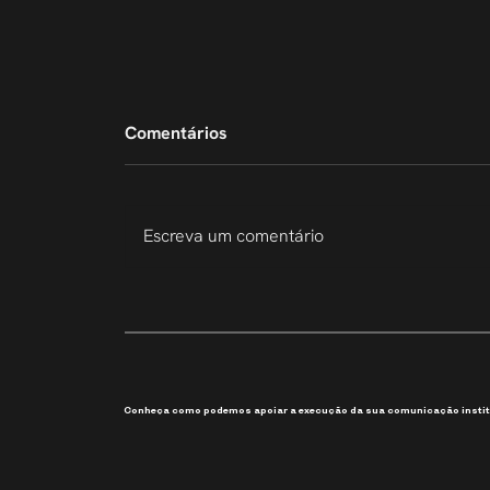
Comentários
Escreva um comentário
207 Slides em 6 Dias
Conheça como podemos apoiar a execução da sua comunicação instit