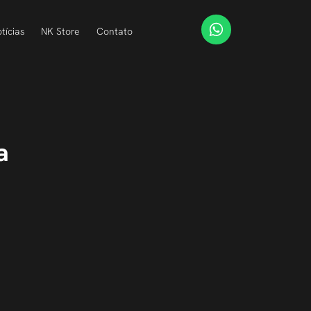
tícias
NK Store
Contato
a