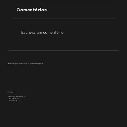
Comentários
Escreva um comentário
Transparência que inspira
Conheça como podemos apoiar a execução da sua comunicação institucional
Localização
Rua Borges de Medeiros, 391,
2o andar, Centro,
Santa Cruz do Sul/RS