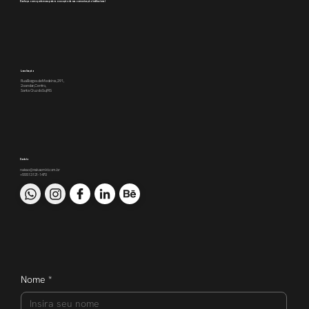
Conheça como podemos apoiar a execução da sua comunicação institucional
Localização
Rua Borges de Medeiros, 391,
2o andar, Centro,
Santa Cruz do Sul/RS
Contato
nakao@nakaomkt.com.br
+55 51 3121-1470
Nome
*