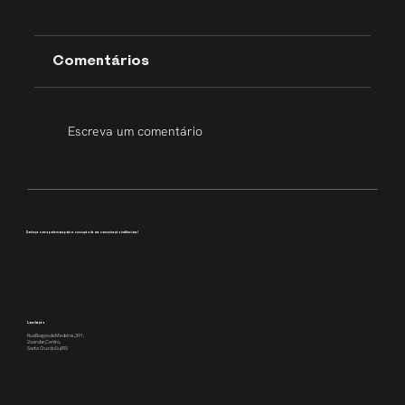
Comentários
Escreva um comentário
Transparência que inspira
Conheça como podemos apoiar a execução da sua comunicação institucional
Localização
Rua Borges de Medeiros, 391,
2o andar, Centro,
Santa Cruz do Sul/RS