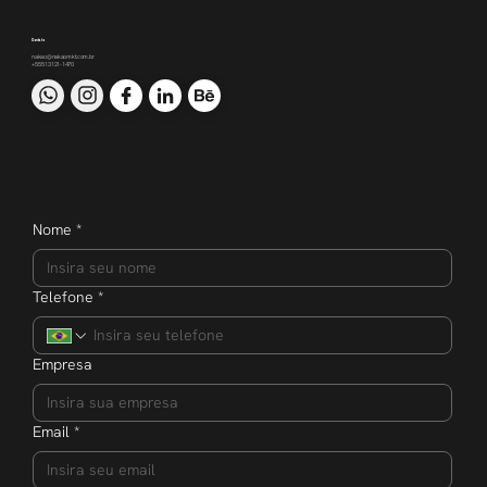
Contato
nakao@nakaomkt.com.br
+55 51 3121-1470
Nome
*
Telefone
*
Empresa
Email
*