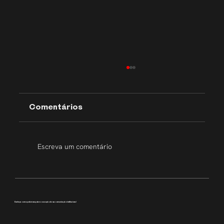
Comentários
Escreva um comentário
Transparência que inspira
Conheça como podemos apoiar a execução da sua comunicação institucional