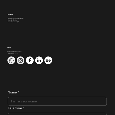
Localização
Rua Borges de Medeiros, 391,
2o andar, Centro,
Santa Cruz do Sul/RS
Contato
nakao@nakaomkt.com.br
+55 51 3121-1470
Nome
*
Telefone
*