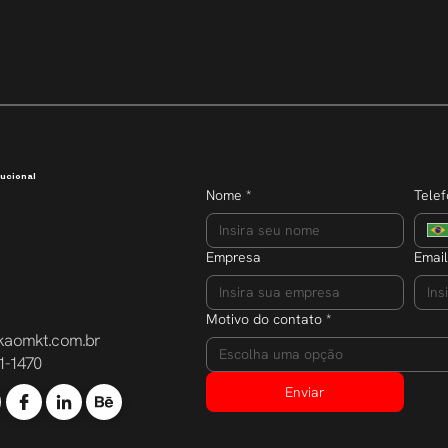
Transparência que inspira
Semana do E
dobra o núm
participante
ucional
Nome
*
Tele
Empresa
Email
Motivo do contato
*
kaomkt.com.br
Escolha uma opção
1-1470
Enviar