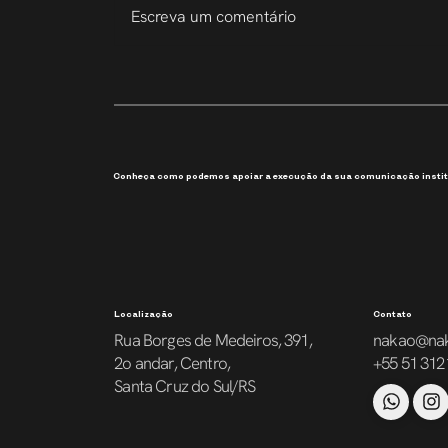
Escreva um comentário
207 Slides em 6 Dias
Conheça como podemos apoiar a execução da sua comunicação instit
Localização
Contato
Rua Borges de Medeiros, 391,
nakao@na
2o andar, Centro,
+55 51 312
Santa Cruz do Sul/RS