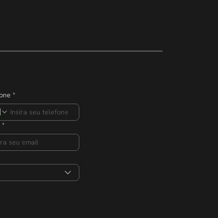
mpreendedor
ero de
s na edição 2026
fone
*
*