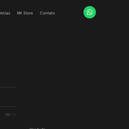
tícias
NK Store
Contato