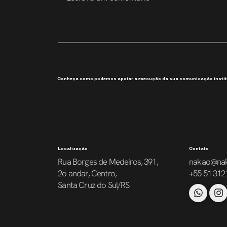
207 Slides em 6 Dias
Conheça como podemos apoiar a execução da sua comunicação instit
Localização
Contato
Rua Borges de Medeiros, 391,
nakao@na
2o andar, Centro,
+55 51 312
Santa Cruz do Sul/RS