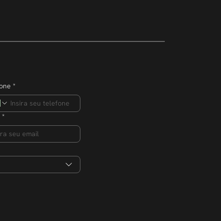
mpreendedor
ero de
s na edição 2026
fone
*
*