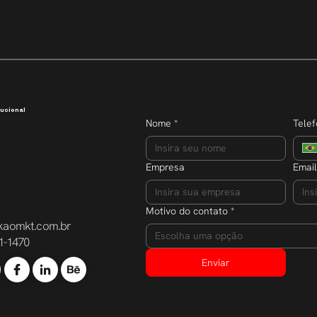
Transparência que inspira
Semana do E
dobra o núm
participante
ucional
Nome
*
Tele
Empresa
Email
Motivo do contato
*
kaomkt.com.br
Escolha uma opção
1-1470
Enviar