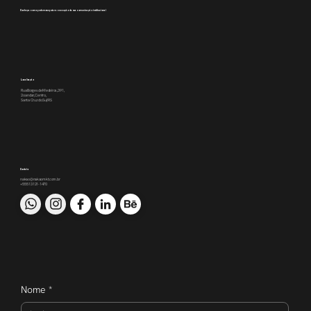
Conheça como podemos apoiar a execução da sua comunicação institucional
Localização
Rua Borges de Medeiros, 391,
2o andar, Centro,
Santa Cruz do Sul/RS
Contato
nakao@nakaomkt.com.br
+55 51 3121-1470
Nome
*