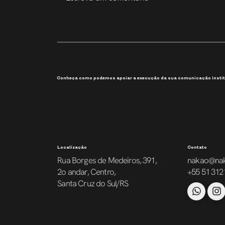
207 Slides em 6 Dias
Conheça como podemos apoiar a execução da sua comunicação instit
Localização
Contato
Rua Borges de Medeiros, 391,
nakao@na
2o andar, Centro,
+55 51 312
Santa Cruz do Sul/RS