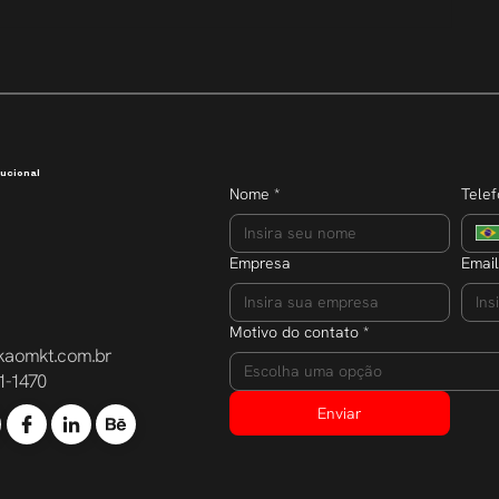
Transparência que inspira
Semana do E
dobra o núm
participante
ucional
Nome
*
Tele
Empresa
Email
Motivo do contato
*
kaomkt.com.br
Escolha uma opção
1-1470
Enviar