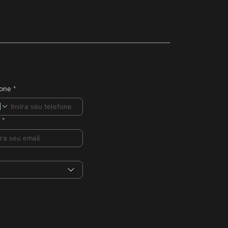
mpreendedor
ero de
s na edição 2026
fone
*
*