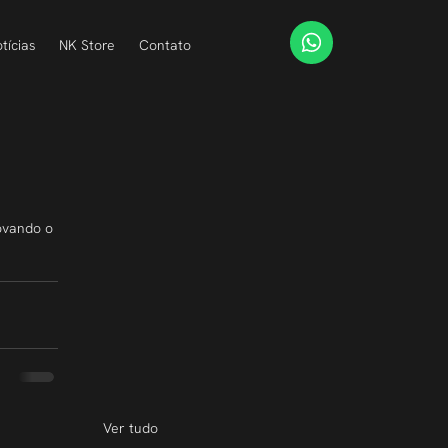
tícias
NK Store
Contato
ovando o 
 
Ver tudo