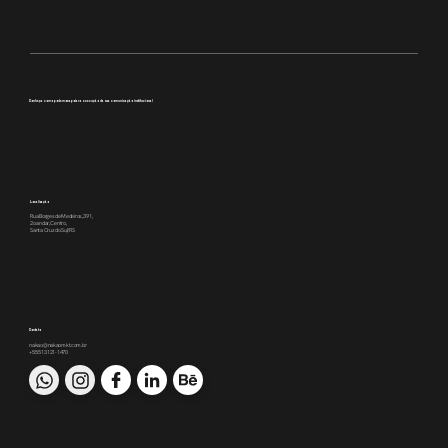
Transparência que inspira
Conheça como podemos apoiar a execução da sua comunicação institucional
Localização
Rua Borges de Medeiros, 391,
2o andar, Centro,
Santa Cruz do Sul/RS
Contato
nakao@nakaomkt.com.br
+55 51 3121-1470