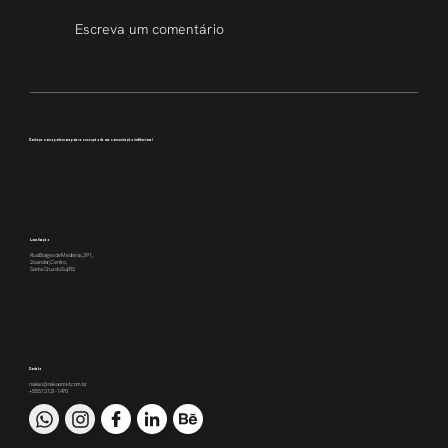
Escreva um comentário
Transparência que inspira
Conheça como podemos apoiar a execução da sua comunicação institucional
Localização
Rua Borges de Medeiros, 391,
2o andar, Centro,
Santa Cruz do Sul/RS
Contato
nakao@nakaomkt.com.br
+55 51 3121-1470