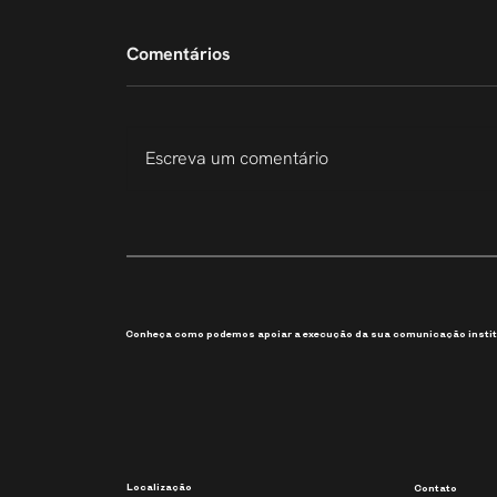
Comentários
Escreva um comentário
207 Slides em 6 Dias
Conheça como podemos apoiar a execução da sua comunicação instit
Localização
Contato