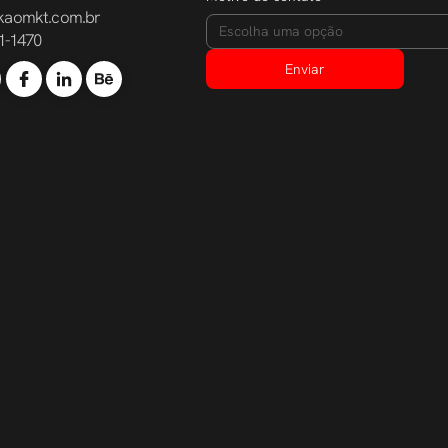
kaomkt.com.br
Escolha uma opção
1-1470
Enviar