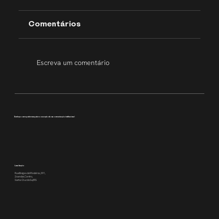
Comentários
Escreva um comentário
Transparência que inspira
Conheça como podemos apoiar a execução da sua comunicação institucional
Localização
Rua Borges de Medeiros, 391,
2o andar, Centro,
Santa Cruz do Sul/RS