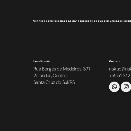
Conheça como podemos apoiar a execução da sua comunicação instit
Localização
Contato
Rua Borges de Medeiros, 391,
nakao@na
2o andar, Centro,
+55 51 312
Santa Cruz do Sul/RS