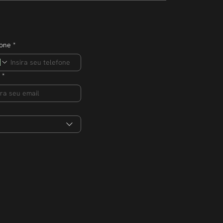
s na edição 2026
fone
*
*