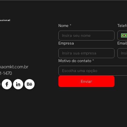
participante
ucional
Nome
*
Tele
Empresa
Email
Motivo do contato
*
kaomkt.com.br
Escolha uma opção
1-1470
Enviar