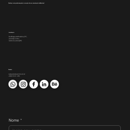
Conheça como podemos apoiar a execução da sua comunicação institucional
Localização
Rua Borges de Medeiros, 391,
2o andar, Centro,
Santa Cruz do Sul/RS
Contato
nakao@nakaomkt.com.br
+55 51 3121-1470
Nome
*