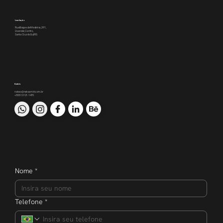
Localização
Rua Borges de Medeiros, 391,
2o andar, Centro,
Santa Cruz do Sul/RS
Contato
nakao@nakaomkt.com.br
+55 51 3121-1470
Nome
*
Telefone
*