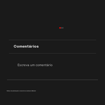
Comentários
Escreva um comentário
Transparência que inspira
Conheça como podemos apoiar a execução da sua comunicação institucional