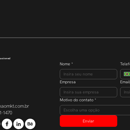
Transparência que inspira
Semana do E
dobra o núm
participante
ucional
Nome
*
Tele
Empresa
Email
Motivo do contato
*
kaomkt.com.br
Escolha uma opção
1-1470
Enviar