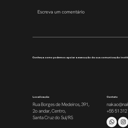
Escreva um comentário
207 Slides em 6 Dias
Conheça como podemos apoiar a execução da sua comunicação instit
Localização
Contato
Rua Borges de Medeiros, 391,
nakao@na
2o andar, Centro,
+55 51 312
Santa Cruz do Sul/RS