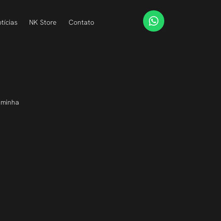
tícias
NK Store
Contato
aminha 