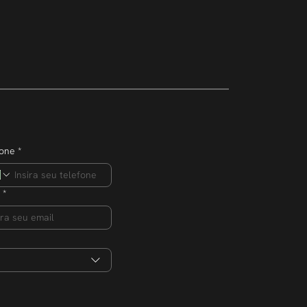
mpreendedor
ero de
s na edição 2026
fone
*
*