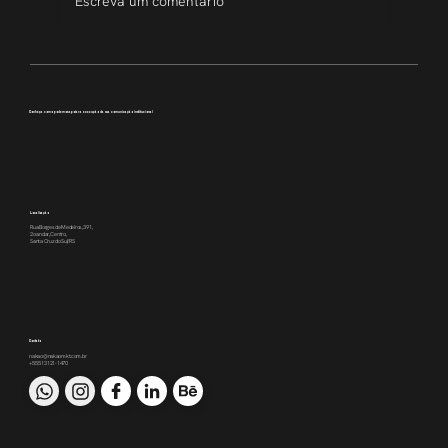
Escreva um comentário
Transparência que inspira
Conheça como podemos apoiar a execução da sua comunicação institucional
Localização
Rua Borges de Medeiros, 391,
2o andar, Centro,
Santa Cruz do Sul/RS
Contato
nakao@nakaomkt.com.br
+55 51 3121-1470