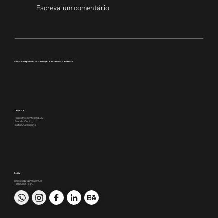
Escreva um comentário
Transparência que inspira
Conheça como podemos apoiar a execução da sua comunicação institucional
Localização
Rua Borges de Medeiros, 391,
2o andar, Centro,
Santa Cruz do Sul/RS
Contato
nakao@nakaomkt.com.br
+55 51 3121-1470