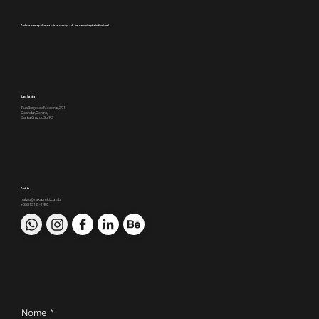
Conheça como podemos apoiar a execução da sua comunicação institucional
Localização
Rua Borges de Medeiros, 391,
2o andar, Centro,
Santa Cruz do Sul/RS
Contato
nakao@nakaomkt.com.br
+55 51 3121-1470
Nome
*