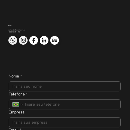
Contato
nakao@nakaomkt.com.br
+55 51 3121-1470
Nome
*
Telefone
*
Empresa