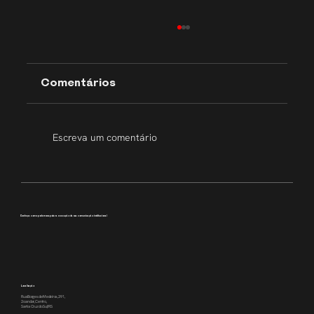
Comentários
Escreva um comentário
Transparência que inspira
Conheça como podemos apoiar a execução da sua comunicação institucional
Localização
Rua Borges de Medeiros, 391,
2o andar, Centro,
Santa Cruz do Sul/RS