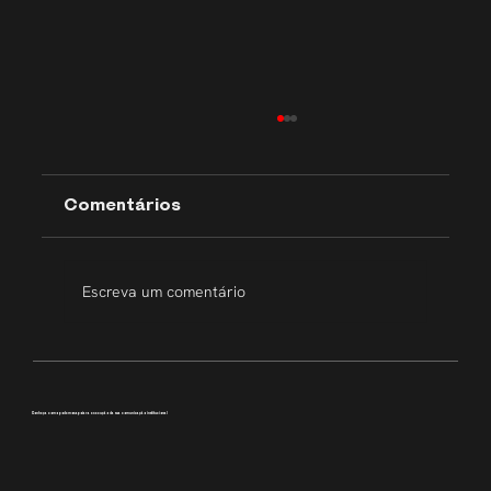
Comentários
Escreva um comentário
Transparência que inspira
Conheça como podemos apoiar a execução da sua comunicação institucional