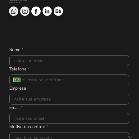
nakao@nakaomkt.com.br
+55 51 3121-1470
Nome
*
Telefone
*
Empresa
Email
*
Motivo do contato
*