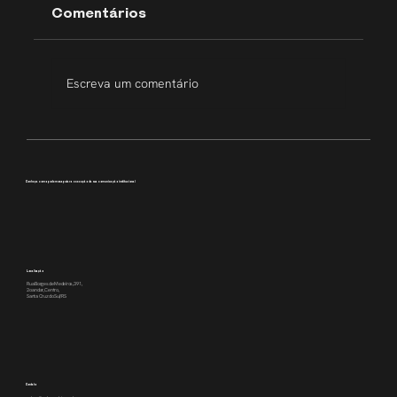
Comentários
Escreva um comentário
Transparência que inspira
Conheça como podemos apoiar a execução da sua comunicação institucional
Localização
Rua Borges de Medeiros, 391,
2o andar, Centro,
Santa Cruz do Sul/RS
Contato