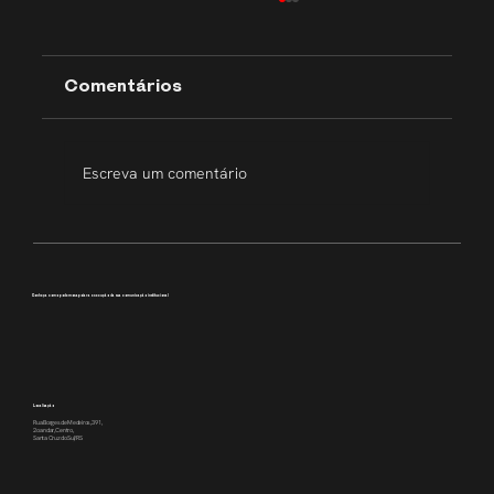
Comentários
Escreva um comentário
Transparência que inspira
Conheça como podemos apoiar a execução da sua comunicação institucional
Localização
Rua Borges de Medeiros, 391,
2o andar, Centro,
Santa Cruz do Sul/RS