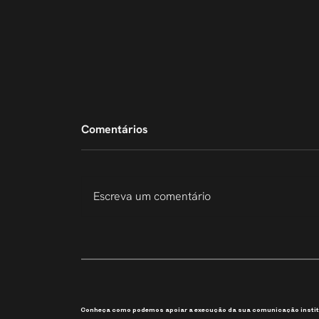
Comentários
Escreva um comentário
207 Slides em 6 Dias
Conheça como podemos apoiar a execução da sua comunicação instit