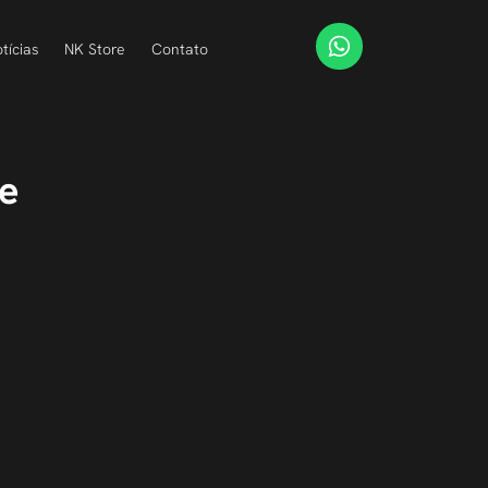
tícias
NK Store
Contato
e