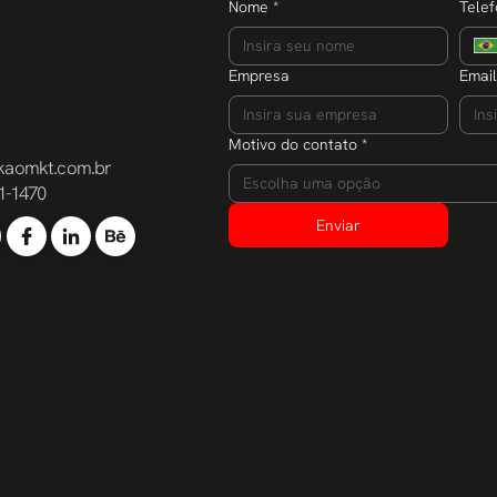
Nome
*
Tele
Empresa
Email
Motivo do contato
*
kaomkt.com.br
Escolha uma opção
1-1470
Enviar