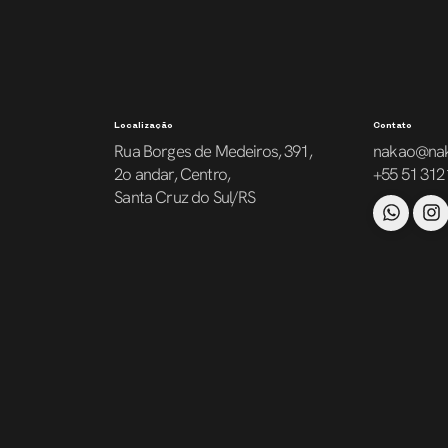
Localização
Contato
Rua Borges de Medeiros, 391,
nakao@na
2o andar, Centro,
+55 51 312
Santa Cruz do Sul/RS