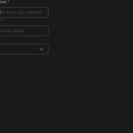
fone
*
*