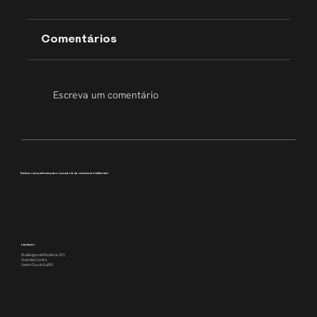
Comentários
Escreva um comentário
Transparência que inspira
Conheça como podemos apoiar a execução da sua comunicação institucional
Localização
Rua Borges de Medeiros, 391,
2o andar, Centro,
Santa Cruz do Sul/RS