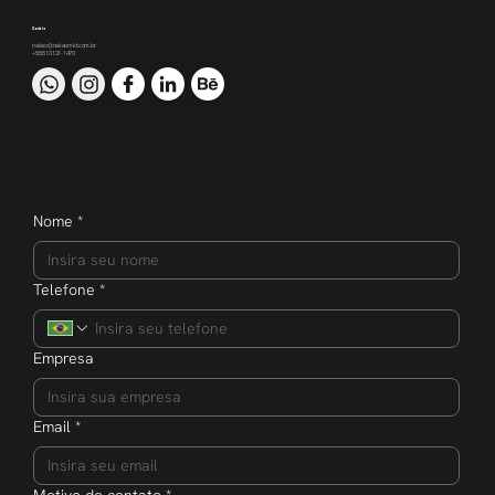
Contato
nakao@nakaomkt.com.br
+55 51 3121-1470
Nome
*
Telefone
*
Empresa
Email
*
Motivo do contato
*