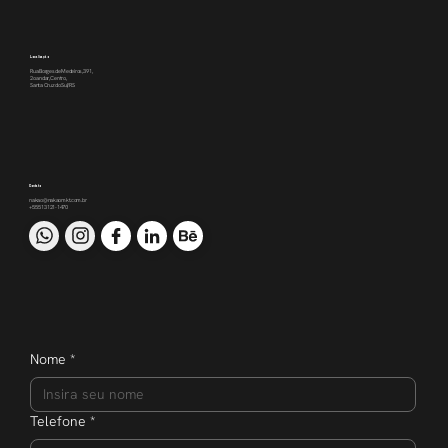
Localização
Rua Borges de Medeiros, 391,
2o andar, Centro,
Santa Cruz do Sul/RS
Contato
nakao@nakaomkt.com.br
+55 51 3121-1470
Nome
*
Telefone
*