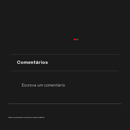
Comentários
Escreva um comentário
Transparência que inspira
Conheça como podemos apoiar a execução da sua comunicação institucional