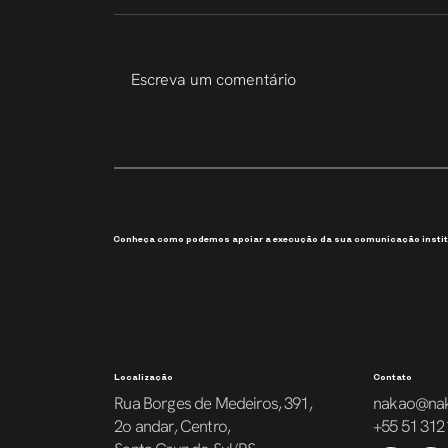
Escreva um comentário
207 Slides em 6 Dias
Conheça como podemos apoiar a execução da sua comunicação instit
Localização
Contato
Rua Borges de Medeiros, 391,
nakao@na
2o andar, Centro,
+55 51 312