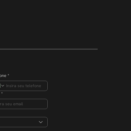
mpreendedor
ero de
s na edição 2026
fone
*
*