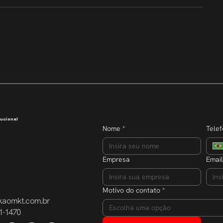
Transparência que inspira
Semana do E
dobra o núm
participante
ucional
Nome
*
Tele
Empresa
Email
Motivo do contato
*
kaomkt.com.br
Escolha uma opção
1-1470