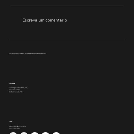
Escreva um comentário
Transparência que inspira
Conheça como podemos apoiar a execução da sua comunicação institucional
Localização
Rua Borges de Medeiros, 391,
2o andar, Centro,
Santa Cruz do Sul/RS
Contato
nakao@nakaomkt.com.br
+55 51 3121-1470