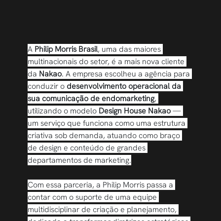
A 
Philip Morris Brasil
, uma das maiores 
multinacionais do setor, é a mais nova cliente 
da 
Nakao
. A empresa escolheu a agência para 
conduzir o 
desenvolvimento operacional da 
sua comunicação de endomarketing
, 
utilizando o modelo 
Design House Nakao
 — 
um serviço que funciona como uma estrutura 
criativa sob demanda, atuando como braço 
de design e conteúdo de grandes 
departamentos de marketing.
Com essa parceria, a Philip Morris passa a 
contar com o suporte de uma equipe 
multidisciplinar de criação e planejamento, 