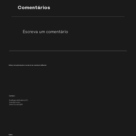
Comentários
Escreva um comentário
Transparência que inspira
Conheça como podemos apoiar a execução da sua comunicação institucional
Localização
Rua Borges de Medeiros, 391,
2o andar, Centro,
Santa Cruz do Sul/RS
Contato