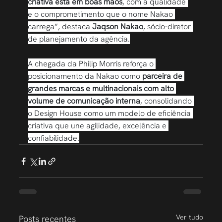
criativa está em boas mãos
, com a qualidade 
e o comprometimento que o nome Nakao 
carrega”, destaca 
Jaqson Nakao
, sócio-diretor 
de planejamento da agência.
A chegada da Philip Morris reforça o 
posicionamento da Nakao como 
parceira de 
grandes marcas e multinacionais com alto 
volume de comunicação interna
, consolidando 
o Design House como um modelo de eficiência 
criativa que une agilidade, excelência e 
confiabilidade.
Ver tudo
Posts recentes