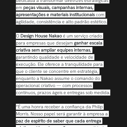
dedicada a transformar diretrizes estratégicas 
em 
peças visuais, campanhas internas, 
apresentações e materiais institucionais
 com 
agilidade, consistência e alto padrão estético.
O 
Design House Nakao
 é um serviço criado 
para empresas que desejam 
ganhar escala 
criativa sem ampliar equipes internas
, 
garantindo qualidade e velocidade de 
execução. Ele oferece a tranquilidade para 
que o cliente se concentre em estratégia, 
enquanto a Nakao assume o comando do 
operacional criativo — com processos 
contínuos, prazos ágeis e entregas sob medida.
“É uma honra receber a confiança da Philip 
Morris. Nosso papel será garantir à empresa a 
paz de espírito de saber que cada entrega 