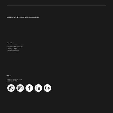
Conheça como podemos apoiar a execução da sua comunicação institucional
10ª Construarte reúne cerca de 50 mil
pessoas e consagra sucesso da feira
em Santa Cruz do Sul
Localização
Rua Borges de Medeiros, 391,
2o andar, Centro,
Santa Cruz do Sul/RS
Contato
nakao@nakaomkt.com.br
+55 51 3121-1470