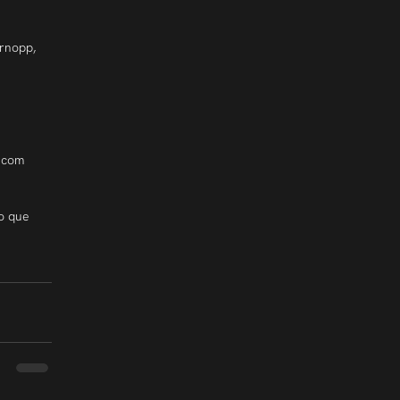
rnopp, 
 com 
o que 