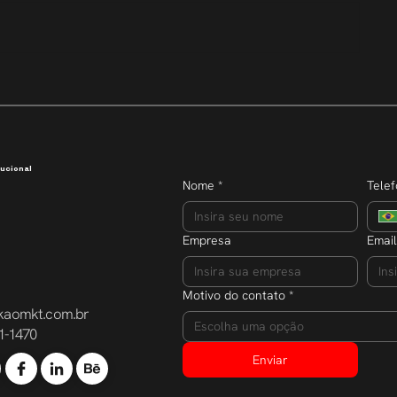
Transparência que inspira
Semana do E
dobra o núm
participante
ucional
Nome
*
Tele
Empresa
Email
Motivo do contato
*
kaomkt.com.br
Escolha uma opção
1-1470
Enviar