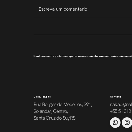
Escreva um comentário
207 Slides em 6 Dias
Conheça como podemos apoiar a execução da sua comunicação instit
Localização
Contato
Rua Borges de Medeiros, 391,
nakao@na
2o andar, Centro,
+55 51 312
Santa Cruz do Sul/RS