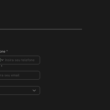
mpreendedor
ero de
s na edição 2026
fone
*
*