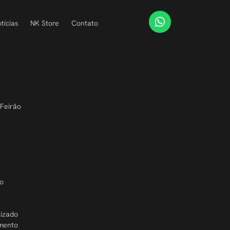
tícias
NK Store
Contato
Feirão 
o 
izado 
mento 