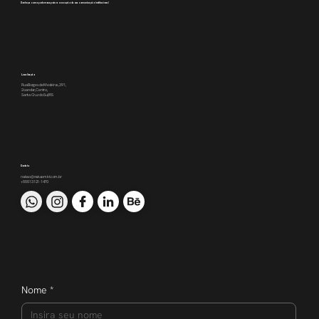
Conheça como podemos apoiar a execução da sua comunicação institucional
Localização
Rua Borges de Medeiros, 391,
2o andar, Centro,
Santa Cruz do Sul/RS
Contato
nakao@nakaomkt.com.br
+55 51 3121-1470
Nome
*