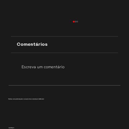
Comentários
Escreva um comentário
Transparência que inspira
Conheça como podemos apoiar a execução da sua comunicação institucional
Localização