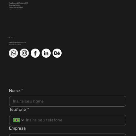
Rua Borges de Medeiros, 391,
2o andar, Centro,
Santa Cruz do Sul/RS
Contato
nakao@nakaomkt.com.br
+55 51 3121-1470
Nome
*
Telefone
*
Empresa