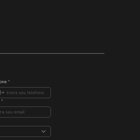
mpreendedor
ero de
s na edição 2026
fone
*
*