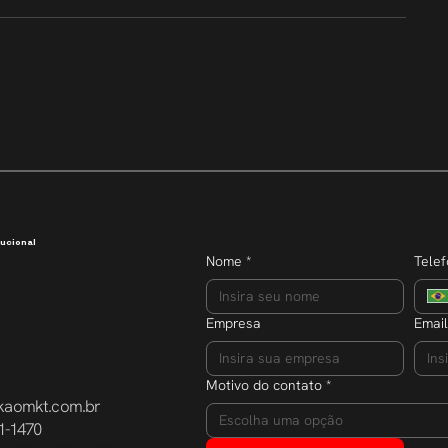
Transparência que inspira
Semana do E
dobra o núm
participante
ucional
Nome
*
Tele
Empresa
Email
Motivo do contato
*
kaomkt.com.br
Escolha uma opção
1-1470