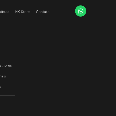
tícias
NK Store
Contato
elhores 
mais 
e 