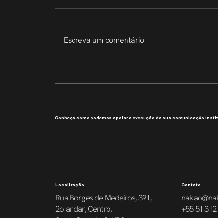
Escreva um comentário
207 Slides em 6 Dias
Conheça como podemos apoiar a execução da sua comunicação instit
Localização
Contato
Rua Borges de Medeiros, 391,
nakao@na
2o andar, Centro,
+55 51 312