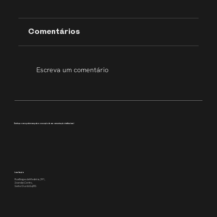
Comentários
Escreva um comentário
Transparência que inspira
Conheça como podemos apoiar a execução da sua comunicação institucional
Localização
Rua Borges de Medeiros, 391,
2o andar, Centro,
Santa Cruz do Sul/RS