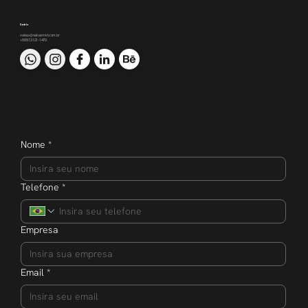
Contato
nakao@nakaomkt.com.br
+55 51 3121-1470
Nome
*
Telefone
*
Empresa
Email
*