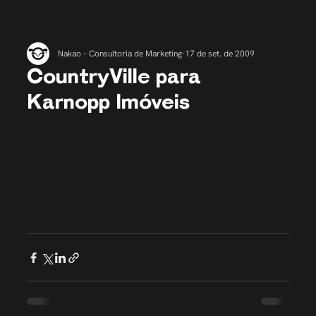
Nakao – Consultoria de Marketing
17 de set. de 2009
CountryVille para
Karnopp Imóveis