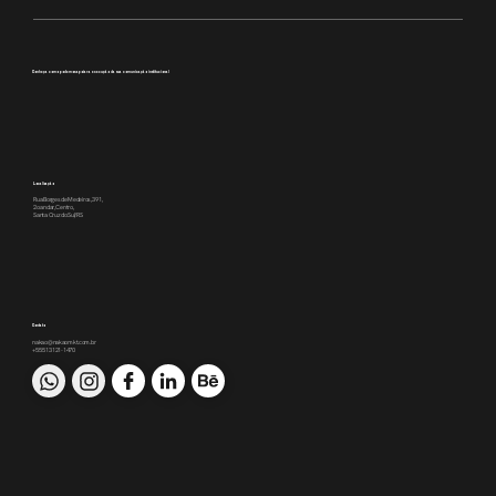
Conheça como podemos apoiar a execução da sua comunicação institucional
Localização
Rua Borges de Medeiros, 391,
2o andar, Centro,
Santa Cruz do Sul/RS
Contato
nakao@nakaomkt.com.br
+55 51 3121-1470