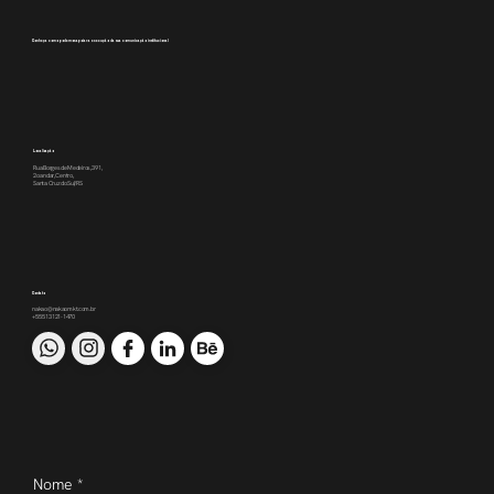
Conheça como podemos apoiar a execução da sua comunicação institucional
Localização
Rua Borges de Medeiros, 391,
2o andar, Centro,
Santa Cruz do Sul/RS
Contato
nakao@nakaomkt.com.br
+55 51 3121-1470
Nome
*