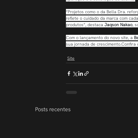
“Projetos como o da Bella Dra. refor
reflete o cuidado da marca com cad
produtos”, destaca 
Jaqson Nakao
, 
Com o lançamento do novo site, a 
B
sua jornada de crescimento.Confira
Site
Posts recentes