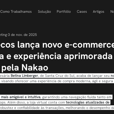
Como Trabalhamos
Solução
Portfólio
Cases
Artigos
No
eting
3 de nov. de 2025
lecos lança novo e-commerc
a e experiência aprimorada
 pela Nakao
esária 
Betina Limberger
, de Santa Cruz do Sul, acaba de lançar seu 
n
, visando oferecer uma experiência de compra moderna, ágil e segura
 mais amigável e intuitiva
, garantindo uma navegação fluida tanto em 
ps. Além disso, a loja virtual conta com 
tecnologias atualizadas de 
robustez e confiabilidade às transações, melhorando o desempenho d