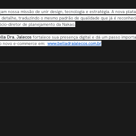
çam nossa missão de unir design, tecnologia e estratégia. A nova plat
a detalhe, traduzindo o mesmo padrão de qualidade que já é reconhec
sócio-diretor de planejamento da Nakao.
ella Dra. Jalecos
 fortalece sua presença digital e dá um passo import
 o novo e-commerce em:  
www.belladrajalecos.com.br