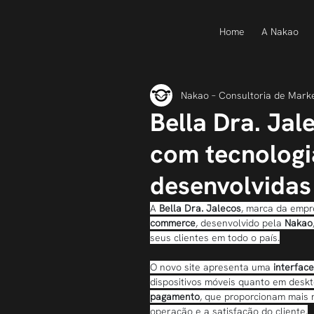
Home
A Nakao
Nakao – Consultoria de Mark
Bella Dra. Ja
com tecnologi
desenvolvidas
A 
Bella Dra. Jalecos
, marca da empr
commerce
, desenvolvido pela 
Nakao
seus clientes em todo o país.
O novo site apresenta uma 
interface
dispositivos móveis quanto em deskto
pagamento
, que proporcionam mais 
operação e a satisfação do cliente.