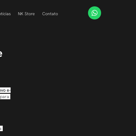
tícias
NK Store
Contato
e
ovo e-
 para 
a 