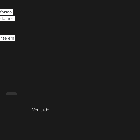
aforma 
ido nos 
ante em 
Ver tudo