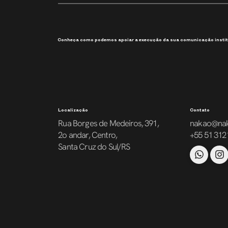
Experiência, performance e
design que colocam o usuário
em primeiro lugar
Conheça como podemos apoiar a execução da sua comunicação instit
Localização
Contato
Rua Borges de Medeiros, 391,
nakao@na
2o andar, Centro,
+55 51 312
Santa Cruz do Sul/RS