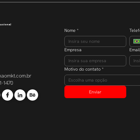
reforça compromisso com a
transparência e o acesso à
informação
ucional
Nome
*
Tele
Empresa
Email
Motivo do contato
*
kaomkt.com.br
Escolha uma opção
1-1470
Enviar