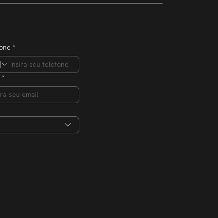
fone
*
*