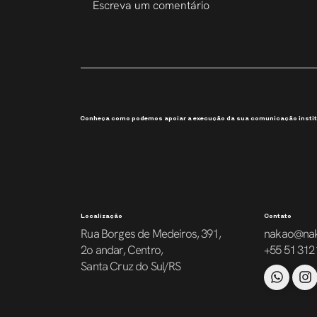
Escreva um comentário
207 Slides em 6 Dias
Conheça como podemos apoiar a execução da sua comunicação instit
Localização
Contato
Rua Borges de Medeiros, 391,
nakao@na
2o andar, Centro,
+55 51 312
Santa Cruz do Sul/RS