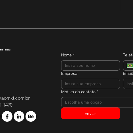
Transparência que inspira
Semana do E
dobra o núm
participante
ucional
Nome
*
Tele
Empresa
Email
Motivo do contato
*
kaomkt.com.br
Escolha uma opção
1-1470
Enviar