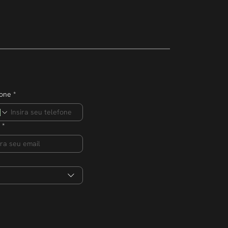
mpreendedor
ero de
s na edição 2026
fone
*
*