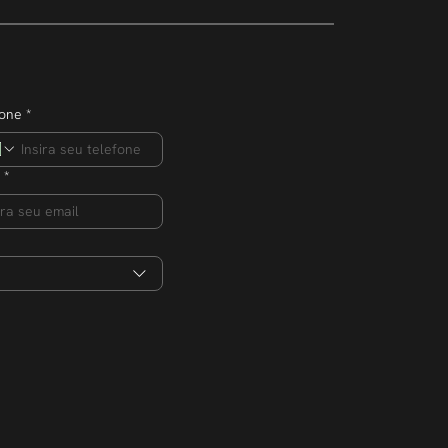
ero de
s na edição 2026
fone
*
*