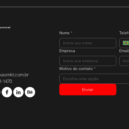
dobra o núm
participante
ucional
Nome
*
Tele
Empresa
Email
Motivo do contato
*
kaomkt.com.br
Escolha uma opção
1-1470
Enviar