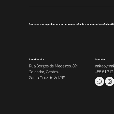
Conheça como podemos apoiar a execução da sua comunicação instit
Localização
Contato
Rua Borges de Medeiros, 391,
nakao@na
2o andar, Centro,
+55 51 312
Santa Cruz do Sul/RS