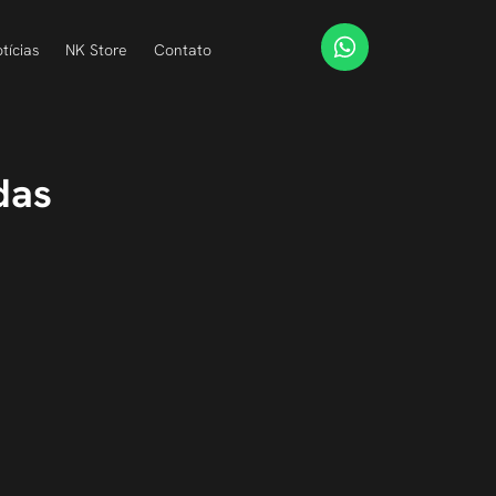
tícias
NK Store
Contato
das